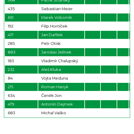
964
Patrik Stránský
435
Sebastian Meier
651
Marek Vobornik
192
Filip Horníček
417
Jan Dařílek
285
Petr Otisk
883
Jaroslav Jelínek
183
Vladimír Chalupský
232
Aleš Kluka
84
Vojta Meduna
215
Roman Hanyk
634
Čeněk Jon
479
Antonín Dejmek
683
Michal Vaško