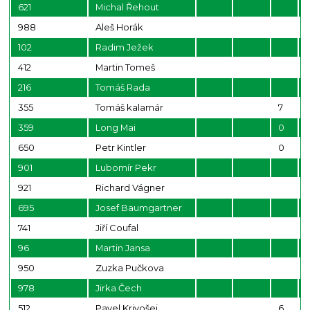
621
Michal Řehout
988
Aleš Horák
102
Radim Ježek
412
Martin Tomeš
216
Tomáš Rada
355
Tomáš kalamár
7
359
Long Mai
0
650
Petr Kintler
0
901
Lubomír Pekr
921
Richard Vágner
695
Josef Baumgartner
741
Jiří Coufal
96
Martin Jansa
950
Zuzka Pučkova
978
Jirka Čech
512
Pavel Krivošej
6