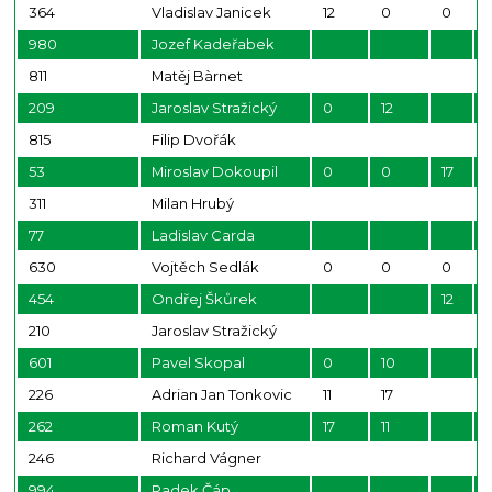
364
Vladislav Janicek
12
0
0
980
Jozef Kadeřabek
811
Matěj Bàrnet
209
Jaroslav Stražický
0
12
815
Filip Dvořák
53
Miroslav Dokoupil
0
0
17
311
Milan Hrubý
77
Ladislav Carda
630
Vojtěch Sedlák
0
0
0
454
Ondřej Škůrek
12
210
Jaroslav Stražický
601
Pavel Skopal
0
10
226
Adrian Jan Tonkovic
11
17
262
Roman Kutý
17
11
246
Richard Vágner
994
Radek Čáp