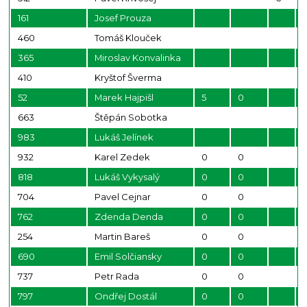
161
Josef Prouza
460
Tomáš Klouček
365
Miroslav Konvalinka
410
Kryštof Šverma
52
Marek Hajpišl
5
0
663
Štěpán Sobotka
983
Lukáš Jelínek
932
Karel Zedek
0
0
818
Lukáš Vykysalý
0
0
704
Pavel Cejnar
0
0
762
Zdenda Denda
0
0
254
Martin Bareš
0
0
690
Emil Solčiansky
0
0
737
Petr Rada
0
0
797
Ondřej Dostál
0
0