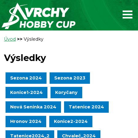
Úvod
>>
Výsledky
Výsledky
Sezona 2024
Sezona 2023
Konice1-2024
Koryčany
Nová Seninka 2024
Tatenice 2024
Hronov 2024
Konice2-2024
Tatenice2024_2
Chvaleč_2024