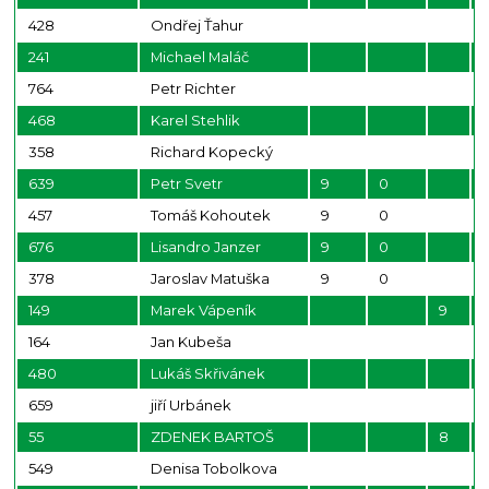
428
Ondřej Ťahur
241
Michael Maláč
764
Petr Richter
468
Karel Stehlik
358
Richard Kopecký
639
Petr Svetr
9
0
457
Tomáš Kohoutek
9
0
676
Lisandro Janzer
9
0
378
Jaroslav Matuška
9
0
149
Marek Vápeník
9
164
Jan Kubeša
480
Lukáš Skřivánek
659
jiří Urbánek
55
ZDENEK BARTOŠ
8
549
Denisa Tobolkova