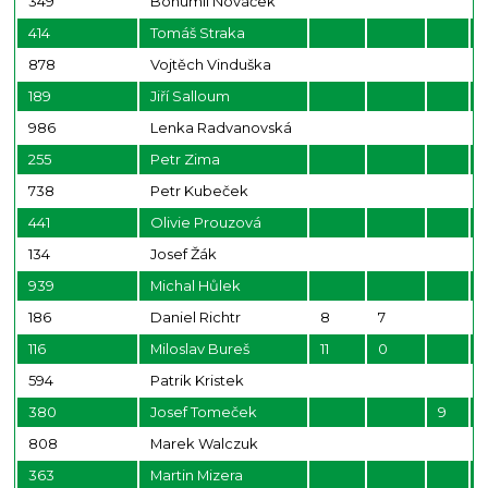
349
Bohumil Nováček
414
Tomáš Straka
878
Vojtěch Vinduška
189
Jiří Salloum
986
Lenka Radvanovská
255
Petr Zima
738
Petr Kubeček
441
Olivie Prouzová
134
Josef Žák
939
Michal Hůlek
186
Daniel Richtr
8
7
116
Miloslav Bureš
11
0
594
Patrik Kristek
380
Josef Tomeček
9
808
Marek Walczuk
363
Martin Mizera