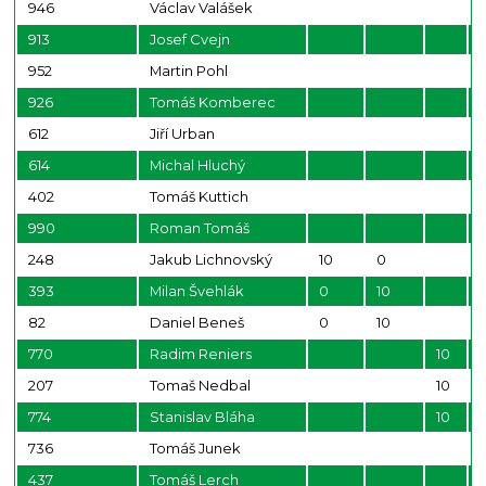
946
Václav Valášek
913
Josef Cvejn
952
Martin Pohl
926
Tomáš Komberec
612
Jiří Urban
614
Michal Hluchý
402
Tomáš Kuttich
990
Roman Tomáš
248
Jakub Lichnovský
10
0
393
Milan Švehlák
0
10
82
Daniel Beneš
0
10
770
Radim Reniers
10
207
Tomaš Nedbal
10
774
Stanislav Bláha
10
736
Tomáš Junek
437
Tomáš Lerch