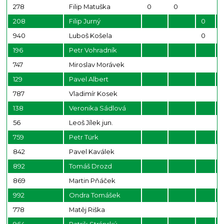
278
Filip Matuška
0
0
208
Filip Jurný
0
940
Luboš Košela
0
196
Petr Vohradník
747
Miroslav Morávek
129
Pavel Albert
787
Vladimír Kosek
138
Veronika Sádlová
56
Leoš Jílek jun.
759
Petr Türk
842
Pavel Kaválek
892
Tomáš Drozd
869
Martin Pňáček
992
Ondra Tomášek
778
Matěj Riška